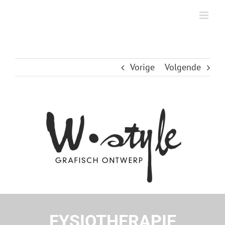
Ga
naar
inhoud
Vorige
Volgende
FYSIOTHERAPIE