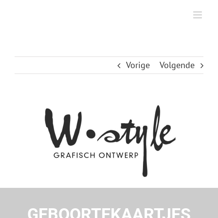
Ga
naar
inhoud
Vorige
Volgende
GEBOORTEKAARTJES